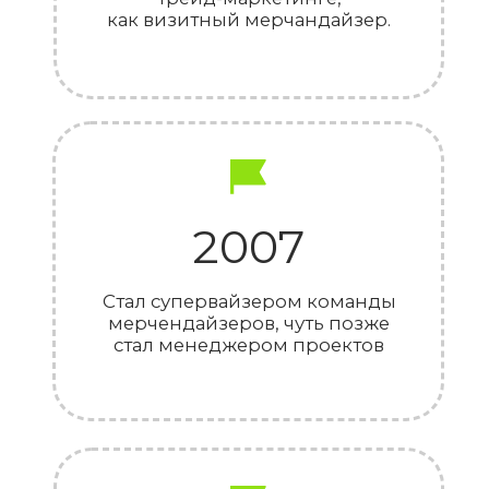
перспективных и талантливых
управленцев. Активная
жизненная позиция
и результативность стали
залогами его успешной
карьеры.
Энергия
Помимо офисной работы у
Антона много увлечений и
хобби. Он является
трехкратным чемпионом
России по ловле карпа.
Министр спорта Валерий
Мутко лично вручил Антону
удостоверение мастера
спорта.