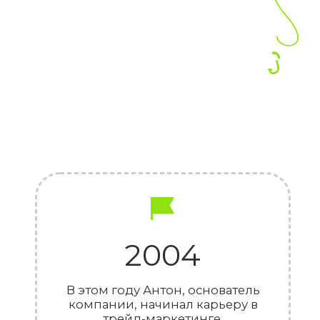
2017
Открыл собственную
компанию, в которой мы все
вместе трудимся сейчас
Качества
Благодаря настойчивости
и находчивости Антон
привлек много проектов
и подобрал в команду