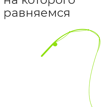
как визитный мерчандайзер.
2007
Стал супервайзером команды
мерчендайзеров, чуть позже
стал менеджером проектов
2009
Организовал свое
направление DIY и был
руководителем департамента