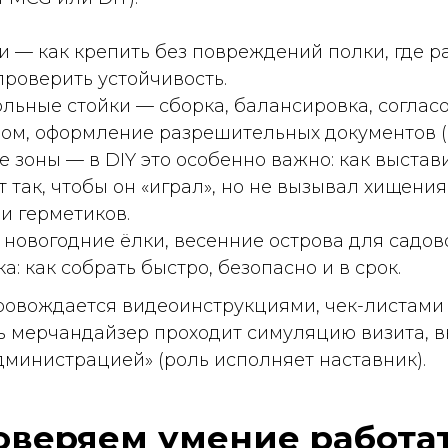
дние ёлки, весенние острова для садовой техники,
 собрать быстро, безопасно и в срок.
ается видеоинструкциями, чек-листами и тестиров
чандайзер проходит симуляцию визита, включая
страцией» (роль исполняет наставник).
ряем умение работать с 
стоящая проверка происходит в реальных условиях:
людением наставника — оценка скорости, точности
менеджер проекта или старший мерчендайзер провер
ена ли выкладка, не повреждён ли материал.
втоматическая проверка на соответствие требования