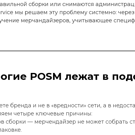
е мерчандайзеров, учитывающее специфику каждой
е POSM лежат в подсобке,
нда и не в «вредности» сети, а в недостаточной по
четыре ключевые причины:
рки — мерчендайзер не может собрать стойку без и
е.
инистрацией — опасение, что POSM «мешает» или на
му, что материал даже не достают из машины.
етей — например, в «Леруа Мерлен» запрещено испо
«Магните» нельзя размещать POSM на кассовых зонах.