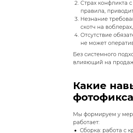
Отсутствие обязательно
не может оперативно ск
Без системного подхода к
влияющий на продажи.
Какие навыки
фотофиксаци
Мы формируем у мерчанда
работает:
Сборка: работа с крепл
настольная стойка треб
конструкции.
Размещение: умение «в
планограмму, не загора
особенно важно не меша
Фотофиксация: съёмка п