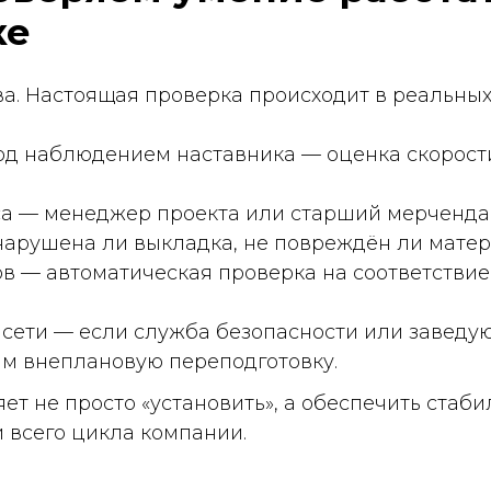
 — если служба безопасности или заведующий жалую
плановую переподготовку.
 просто «установить», а обеспечить стабильное прис
о цикла компании.
 больше POSM в зале после
вки персонала
тделочных материалов — столкнулся с тем, что мен
 зал сетей «Леруа Мерлен» и «Петрович».
демонстрационных стоек и отсутствие согласования 
одготовку 32 мерчандайзеров с акцентом на сборку