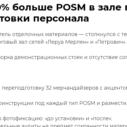
рукции под каждый тип POSM и разместили их в мо
иксацию: «до установки» и «после»;
е аудиты на предмет сохранности материалов.
але выросла с 48% до 78%;
лоб от сетей на «несанкционированные» материалы
 точках на 12% за счёт увеличения времени взаимод
луживает быть на полке 
то обучаем мерчандайзеров — мы создаём надёжный 