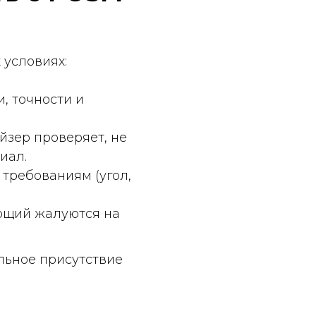
тся на
утствие
ее 50%
с
 и