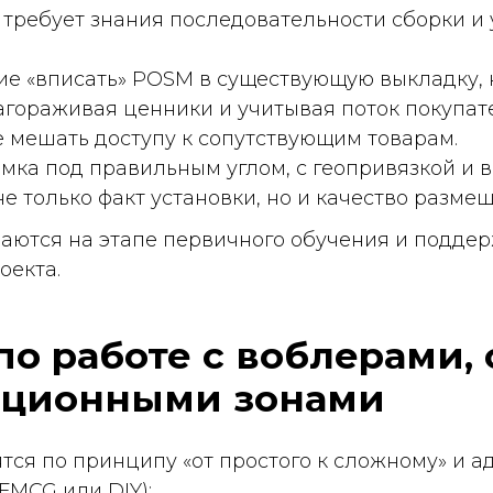
ько факт установки, но и качество размещения.
 на этапе первичного обучения и поддерживаются 
.
работе с воблерами, стойк
онными зонами
о принципу «от простого к сложному» и адаптирован
или DIY):
к крепить без повреждений полки, где размещать («
рить устойчивость.
 стойки — сборка, балансировка, согласование зоны
ормление разрешительных документов (если требуе
— в DIY это особенно важно: как выставить
чтобы он «играл», но не вызывал хищения; как разме
метиков.