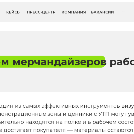
...
ОСТАВИТЬ
СЫ
ПРЕСС-ЦЕНТР
КОМПАНИЯ
ВАКАНСИИ
мерчандайзеров работе с
з самых эффективных инструментов визуального ме
рационные зоны и ценники с УТП могут увеличить пр
но находятся на полке и в рабочем состоянии. Одна
тигает покупателя — материалы остаются в коробках 
ьной сборки или снимаются администрацией из-за 
e мы решаем эту проблему системно: через глубокое, 