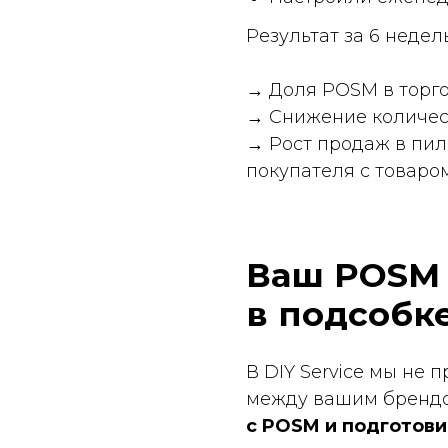
между вашим брендом и п
с POSM и подготовим пер
Контакты
+7 800 600-61-79
Москва, Щипок, 9/26, стр. 3
sales@diyservice.ru