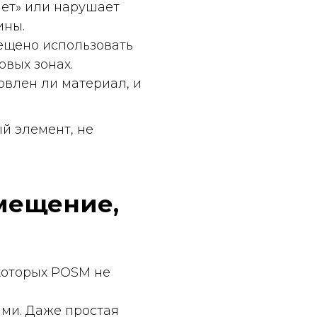
териал, и
 не
ие,
SM не
ростая
ти
я
сетях
чтобы