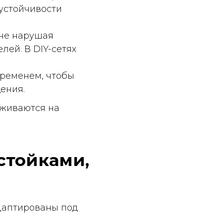
на
ами,
ы под
золотой»
 с
тся).
стить