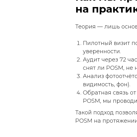
видимость, фон).
Обратная связь от сети
POSM, мы проводим вне
Такой подход позволяет не
POSM на протяжении всег
Кейс: на 30%
переподгото
Клиент — производитель о
POSM попадало в торговый
Причины: сложная сборка 
администрацией.
Наши действия:
Провели массовую переп