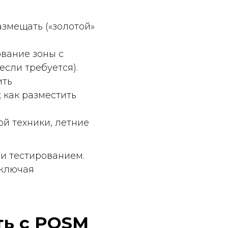
 летние
анием.
POSM
 и
яет, не
м (угол,