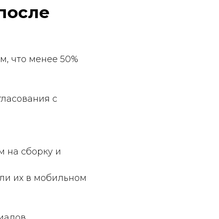
бильном
;
ействия
— не
мост