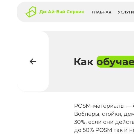
Ди-Ай-Вай Сервис
ГЛАВНАЯ
УСЛУГИ
КЕЙ
Как обучаем 
POSM-материалы — один и
Воблеры, стойки, демонст
30%, если они действитель
до 50% POSM так и не дос
ломаются из-за неправил
правил сети. В DIY Servic