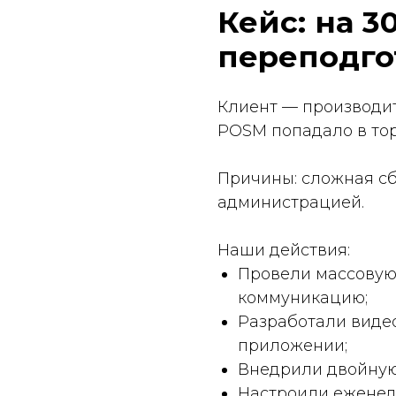
коммуникацию;
Разработали видеоинст
приложении;
Внедрили двойную фотоф
Настроили еженедельны
Результат за 6 недель:
→ Доля POSM в торговом з
→ Снижение количества жа
→ Рост продаж в пилотных
покупателя с товаром.
Ваш POSM зас
в подсобке.
В DIY Service мы не прос