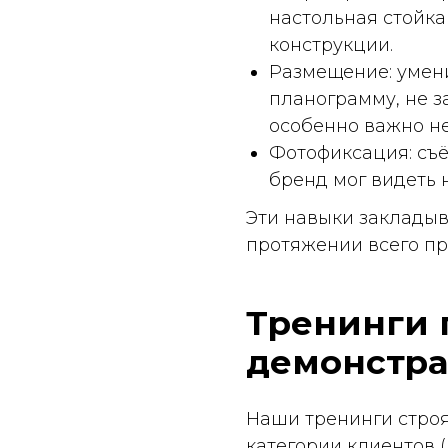
бренд мог видеть не тол
Эти навыки закладываются
протяжении всего проекта
Тренинги по 
демонстраци
Наши тренинги строятся п
категории клиентов (FMCG 
Воблеры и ценники — ка
уровень глаз), как прове
Настольные и напольные
заведующим отделом, оф
Демонстрационные зоны 
электроинструмент так, 
образцы красок или гер