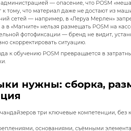
й фотофиксации — бренд не видит, установлен ли ма
орректировать ситуацию.
 обучению POSM превращается в затратный элемент,
 нужны: сборка, размещен
я
йзеров три ключевые компетенции, без которых PO
ениями, основаниями, съёмными элементами. Даже п
ует знания последовательности сборки и устойчивос
писать» POSM в существующую выкладку, не наруша
живая ценники и учитывая поток покупателей. В DIY-
ть доступу к сопутствующим товарам.
од правильным углом, с геопривязкой и временем, 