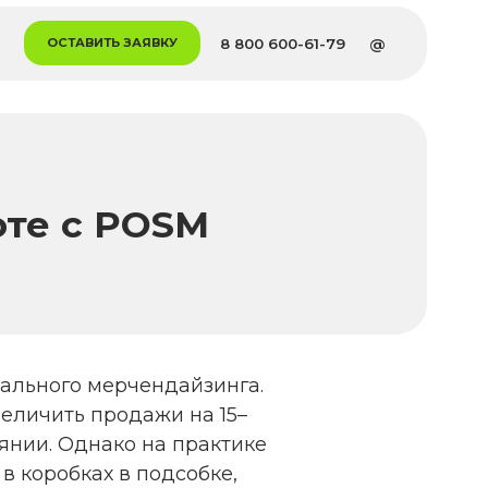
8 800 600-61-79
@
 ЗАЯВКУ
ГЛАВН
УСЛУГИ
КЕЙСЫ
 POSM
КЛИЕН
КОМПА
ПОДБО
ПЕРСО
рчендайзинга.
одажи на 15–
ВАКАН
ко на практике
в подсобке,
ПРЕСС-
нарушения
ЦЕНТР
практико-