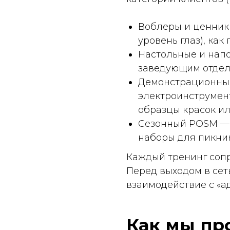
Сезонный POSM — нового
наборы для пикника: как
Каждый тренинг сопровожд
Перед выходом в сеть мер
взаимодействие с «админи
Как мы прове
на практике
Теория — лишь основа. На
Пилотный визит под наб
уверенности.
Аудит через 72 часа — 
снят ли POSM, не наруш
Анализ фотоотчётов — а