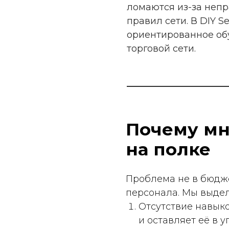
ориентированное обучени
торговой сети.
Почему многи
на полке
Проблема не в бюджете бре
персонала. Мы выделяем 
Отсутствие навыков сбо
и оставляет её в упаковк
Страх конфликта с адм
правила, приводит к то
Незнание требований с
скотч на воблерах, а в 