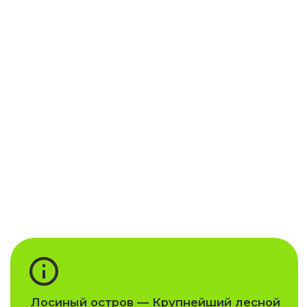
Лосиный остров — Крупнейший лесной
массив в Москве и крупнейший среди
лесов, расположенных в черте городов
(Московская часть леса). С 1983 года
имеет статус национального парка,
образован одновременно с Сочинским.
Цель проекта
Обеспечение сувенирной
продукцией под заказ