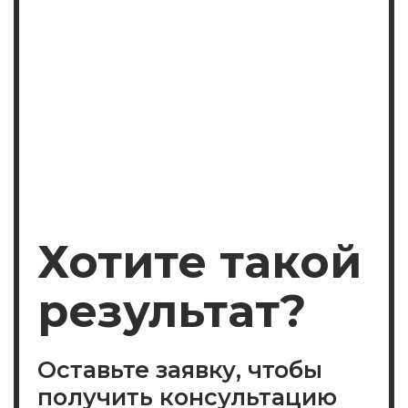
Ди-Ай-Вай Сервис
Компания
Услуги
Подбор персонала
Контактная информация
Кейсы
Вакансии
Клиенты
Новости
Участник ассоциации
2026 Ди-Ай-Вай Сервис
Все права защищены ©
Политика конфиденциальности
Согласие на рассылку
Политика обработки данных
Согласие на обработку
персональных данныз