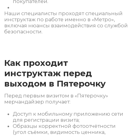
Этапы адаптации нового
мерчандайзера (от теории
до первого визита)
Теоретический блок — изучение
регламентов, планограмм, требований к
отчётности.
Практический тренинг — отработка
выкладки на макете полки.
Онлайн-тестирование — проверка знаний
по конкретной сети.
Сопровождение на первых визитах —
тандем с опытным наставником.
Разбор ошибок и фидбэк — после первых
3–5 рабочих дней.
Переход к самостоятельной работе — с
еженедельной поддержкой менеджера.
Как снижаем текучку и
ошибки на старте
Мы знаем: главная причина ухода новых
мерчандайзеров — ощущение
«брошенности» и стресс от непонимания
требований. Чтобы этого избежать: