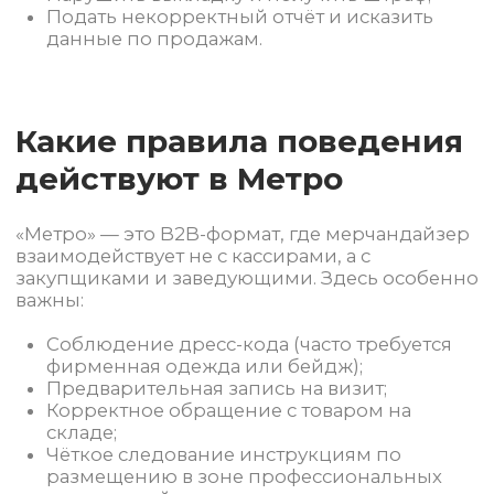
безопасности.
Как проходит
инструктаж перед
выходом в Пятерочку
Перед первым визитом в «Пятерочку»
мерчандайзер получает:
Доступ к мобильному приложению сети
для регистрации визита;
Образцы корректной фотоотчётности
(угол съёмки, видимость ценника,
геолокация);
Чек-лист по проверке сроков годности и
наличия по матрице;
Информацию о запретных зонах
(например, нельзя находиться в
подсобных помещениях).
Мы также проводим «сухой прогон» —
симуляцию визита в офисе, чтобы исключить
ошибки на старте.