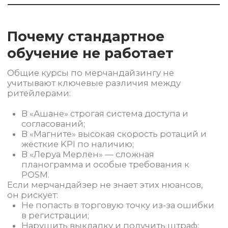
Если мерчандайзер не знает этих нюансов,
он рискует:
Не попасть в торговую точку из-за ошибки
в регистрации;
Нарушить выкладку и получить штраф;
Подать некорректный отчёт и исказить
данные по продажам.
Какие правила поведения
действуют в Метро
«Метро» — это B2B-формат, где мерчандайзер
взаимодействует не с кассирами, а с
закупщиками и заведующими. Здесь особенно
важны:
Соблюдение дресс-кода (часто требуется
фирменная одежда или бейдж);
Предварительная запись на визит;
Корректное обращение с товаром на
складе;
Чёткое следование инструкциям по
размещению в зоне профессиональных
покупателей.
Наши специалисты проходят специальный
инструктаж по работе именно в «Метро»,
включая нюансы взаимодействия со службой