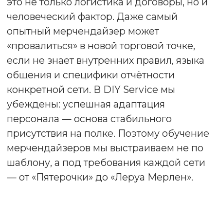
конкретной сети. В DIY Service мы
убеждены: успешная адаптация
персонала — основа стабильного
присутствия на полке. Поэтому обучение
мерчендайзеров мы выстраиваем не по
шаблону, а под требования каждой сети
— от «Пятерочки» до «Леруа Мерлен».
Почему стандартное
обучение не работает
Общие курсы по мерчандайзингу не
учитывают ключевые различия между
ритейлерами:
В «Ашане» строгая система доступа и
согласований;
В «Магните» высокая скорость ротаций и
жёсткие KPI по наличию;
В «Леруа Мерлен» — сложная
планограмма и особые требования к
POSM.