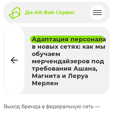
Ди-Ай-Вай Сервис
Адаптация персонала
в новых сетях: как мы
обучаем
мерчендайзеров под
требования Ашана,
Магнита и Леруа
Мерлен
Выход бренда в федеральную сеть —
это не только логистика и договоры, но и
человеческий фактор. Даже самый
опытный мерчендайзер может
«провалиться» в новой торговой точке,
если не знает внутренних правил, языка
общения и специфики отчётности