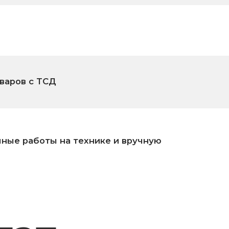
аботы на технике и вручную
ат
х
1
90%
Городов / Торговых точек
Средний балл аттестаци