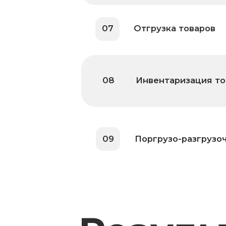
09
Поргрузо-разгрузочные р
Результ
в цифра
7 дней
Время поиска персонала