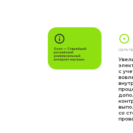
Ozon — Старейший
Цель проекта
российский
универсальный
Увеличени
интернет-магазин
электронн
с учетом с
вовлечени
внутренние
процессы 
дополните
контроль к
выполняем
со сторон
провайдер