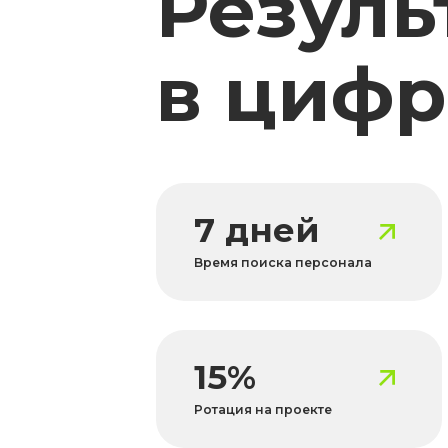
15%
Ротация на проекте
Хотите т