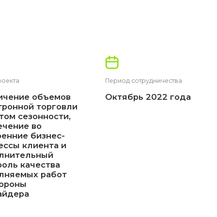
Период сотрудничества
е объемов
Октябрь 2022 года
ой торговли
езонности,
е во
 бизнес-
клиента и
льный
ачества
ых работ
ы
а