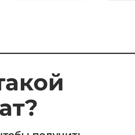
т?
обы получить
шей задаче