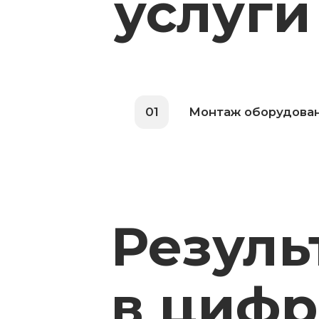
01
Монтаж оборудования
Результ
в цифра
1-3 дня
Время поиска персонала