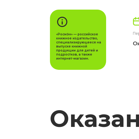
Период со
«Росмэ́н» — российское
книжное издательство,
Октябр
специализирующееся на
выпуске книжной
продукции для детей и
подростков, а также
интернет-магазин.
Оказан
услуги