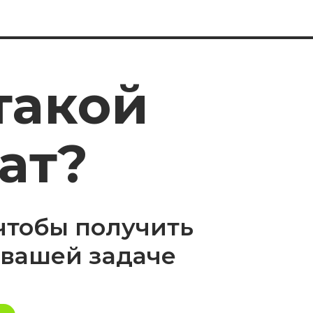
т?
обы получить
шей задаче