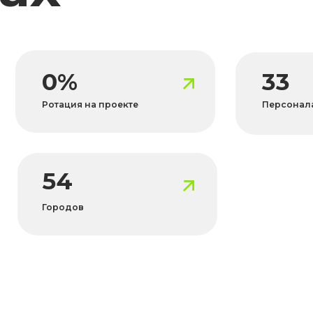
54
Городов
акой