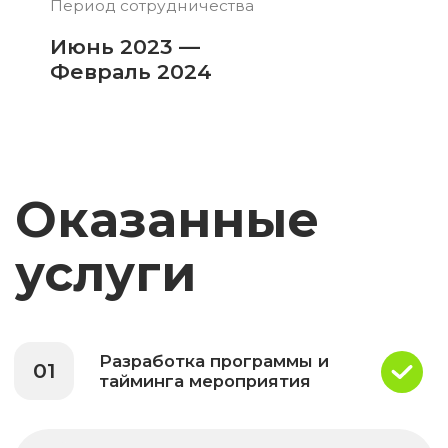
Производство
оборудования, материалов
для оформления и
03
продвижения в местах
продаж (POSM) и
сувенирной продукции
Логистика участников
04
мероприятия
Организация
05
кейтиринга
Организация
06
технического
оснащения
Подготовка фото и
07
видео-отчетов