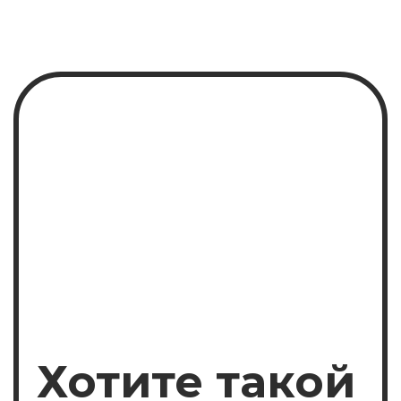
Компания
Услуги
Подбор персонала
Контактная информация
Кейсы
Вакансии
Клиенты
Новости
Участник ассоциации
2026 Ди-Ай-Вай Сервис
Все права защищены ©
Политика конфиденциальности
Согласие на рассылку
Политика обработки данных
Согласие на обработку
персональных данныз