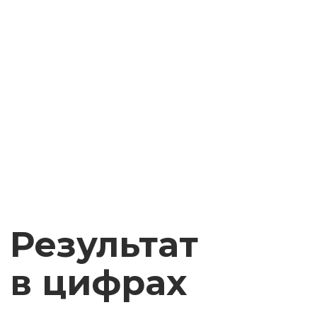
Оставьте заявку, чтобы
получить консультацию
по вашей задаче
ОСТАВИТЬ ЗАЯВКУ
Контакты
+7 800 600-61-79
Москва, Щипок, 9/26, стр. 3
sales@diyservice.ru