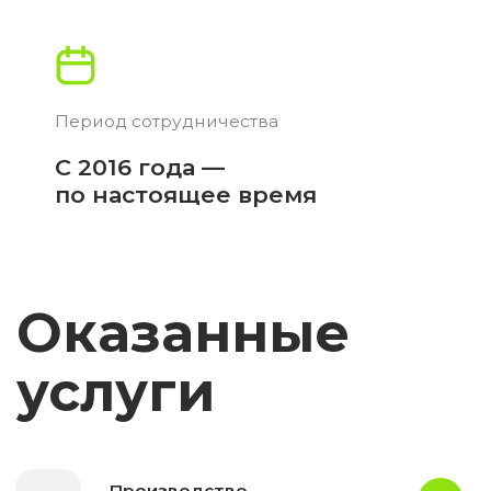
Производство и организация
02
выставочных стендов
Результат
в цифрах
60
20
Точек
Городов
1 ночь
3 дня
Сборка бренд
Срок
зоны
доставки